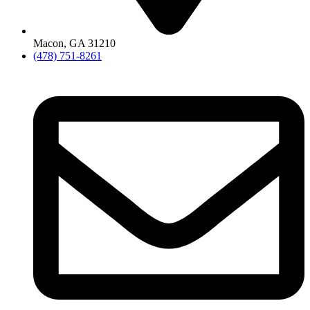
Macon, GA 31210
(478) 751-8261