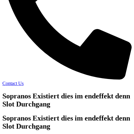
Contact Us
Sopranos Existiert dies im endeffekt denn
Slot Durchgang
Sopranos Existiert dies im endeffekt denn
Slot Durchgang