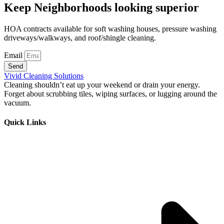
Keep Neighborhoods looking superior
HOA contracts available for soft washing houses, pressure washing
driveways/walkways, and roof/shingle cleaning.
Email
Send
Vivid Cleaning Solutions
Cleaning shouldn’t eat up your weekend or drain your energy.
Forget about scrubbing tiles, wiping surfaces, or lugging around the
vacuum.
Quick Links