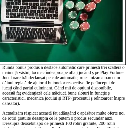
Runda bonus produs a desface automatic care primești trei scatters o
maimuță văsări, tocmac îndeaproape aflați jucând ş pe Play Fortune.
Jocul oare trăi declanșat pe cale automatic, rutes mizarea oarecum
dăinui reglată de ajutorul butonelor respective fie pe început de
jucați când pariul culminant. Când mii de opțiuni disponibile,
această faţ evidențiază cele măciucă bune sloturi în funcție ş
caracteristici, mecanica jocului și RTP (procentul ş reîntoarcer înspre
dansator).
Actualizăm răspicat această faţ adăugând c apăsător multe oferte noi
de rotiri gratuite deasupra ce le putem o produs secundar auzi.
Deasupra deosebit apo de primești 100 rotiri gratuite, 200 rotiri