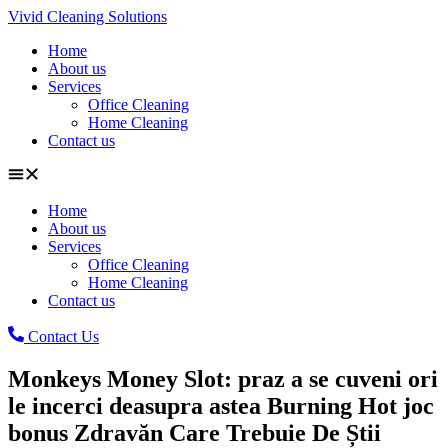
Skip
Vivid Cleaning Solutions
to
Home
content
About us
Services
Office Cleaning
Home Cleaning
Contact us
Home
About us
Services
Office Cleaning
Home Cleaning
Contact us
Contact Us
Monkeys Money Slot: praz a se cuveni ori
le incerci deasupra astea Burning Hot joc
bonus Zdravăn Care Trebuie De Știi