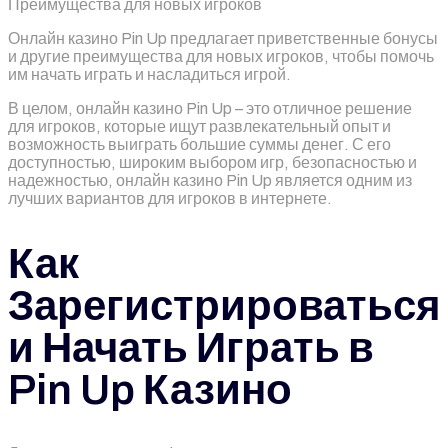
Преимущества для новых игроков
Онлайн казино Pin Up предлагает приветственные бонусы
и другие преимущества для новых игроков, чтобы помочь
им начать играть и насладиться игрой.
В целом, онлайн казино Pin Up – это отличное решение
для игроков, которые ищут развлекательный опыт и
возможность выиграть большие суммы денег. С его
доступностью, широким выбором игр, безопасностью и
надежностью, онлайн казино Pin Up является одним из
лучших вариантов для игроков в интернете.
Как
Зарегистрироваться
и Начать Играть в
Pin Up Казино