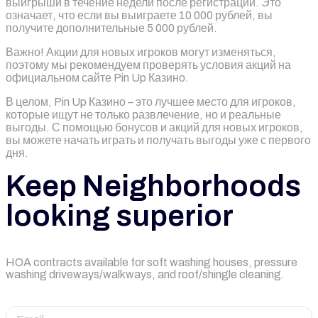
выигрыши в течение недели после регистрации. Это
означает, что если вы выиграете 10 000 рублей, вы
получите дополнительные 5 000 рублей.
Важно! Акции для новых игроков могут изменяться,
поэтому мы рекомендуем проверять условия акций на
официальном сайте Pin Up Казино.
В целом, Pin Up Казино – это лучшее место для игроков,
которые ищут не только развлечение, но и реальные
выгоды. С помощью бонусов и акций для новых игроков,
вы можете начать играть и получать выгоды уже с первого
дня.
Keep Neighborhoods
looking superior
HOA contracts available for soft washing houses, pressure
washing driveways/walkways, and roof/shingle cleaning.