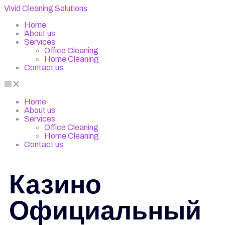
Vivid Cleaning Solutions
Home
About us
Services
Office Cleaning
Home Cleaning
Contact us
Home
About us
Services
Office Cleaning
Home Cleaning
Contact us
Казино
Официальный