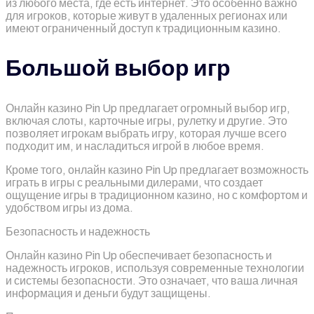
из любого места, где есть интернет. Это особенно важно
для игроков, которые живут в удаленных регионах или
имеют ограниченный доступ к традиционным казино.
Большой выбор игр
Онлайн казино Pin Up предлагает огромный выбор игр,
включая слоты, карточные игры, рулетку и другие. Это
позволяет игрокам выбрать игру, которая лучше всего
подходит им, и насладиться игрой в любое время.
Кроме того, онлайн казино Pin Up предлагает возможность
играть в игры с реальными дилерами, что создает
ощущение игры в традиционном казино, но с комфортом и
удобством игры из дома.
Безопасность и надежность
Онлайн казино Pin Up обеспечивает безопасность и
надежность игроков, используя современные технологии
и системы безопасности. Это означает, что ваша личная
информация и деньги будут защищены.