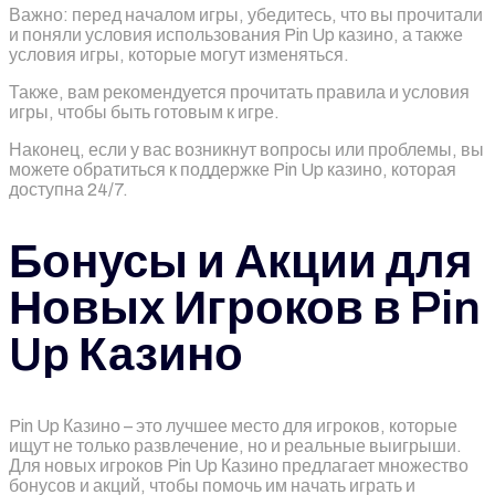
Важно: перед началом игры, убедитесь, что вы прочитали
и поняли условия использования Pin Up казино, а также
условия игры, которые могут изменяться.
Также, вам рекомендуется прочитать правила и условия
игры, чтобы быть готовым к игре.
Наконец, если у вас возникнут вопросы или проблемы, вы
можете обратиться к поддержке Pin Up казино, которая
доступна 24/7.
Бонусы и Акции для
Новых Игроков в Pin
Up Казино
Pin Up Казино – это лучшее место для игроков, которые
ищут не только развлечение, но и реальные выигрыши.
Для новых игроков Pin Up Казино предлагает множество
бонусов и акций, чтобы помочь им начать играть и