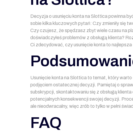
Decyzja o usunięciu konta na Slottica powinna b
sobie kilka kluczowych pytań: Czy zmieniły się t
Czy czujesz, że spędzasz zbyt wiele czasu na p
doświadczyłeś problemów z obsługą klienta? Ro
Ci zdecydować, czy usunięcie konta to najlepsza
Podsumowani
Usunięcie konta na Slottica to temat, który wart
podjęciem ostatecznej decyzji. Pamiętaj o spra
subskrypcji, skontaktowaniu się z obsługą klienta
potencjalnych konsekwencji swojej decyzji. Proces
ale nieodwracalny, więc zrób to tylko w pełni świ
FAQ