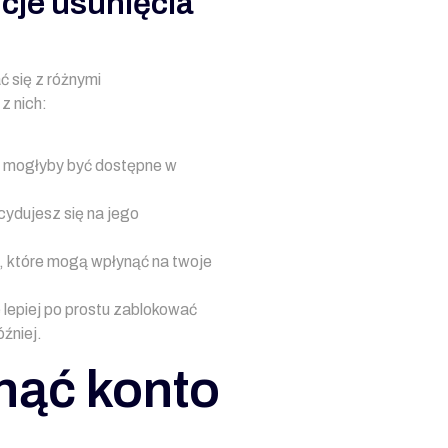
cje usunięcia
ć się z różnymi
z nich:
e mogłyby być dostępne w
cydujesz się na jego
, które mogą wpłynąć na twoje
 lepiej po prostu zablokować
źniej.
nąć konto