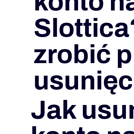
konto n
Slottic
zrobić 
usunię
Jak usu