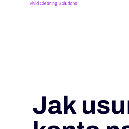
Vivid Cleaning Solutions
Jak usu