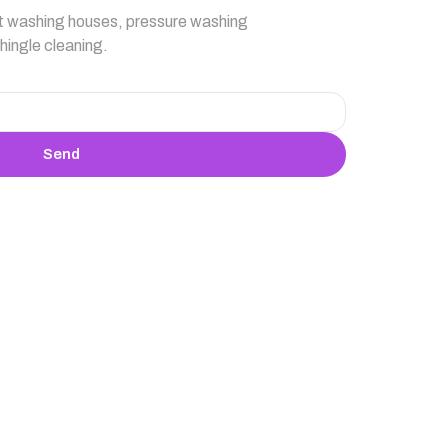
ft washing houses, pressure washing
ingle cleaning.
Send