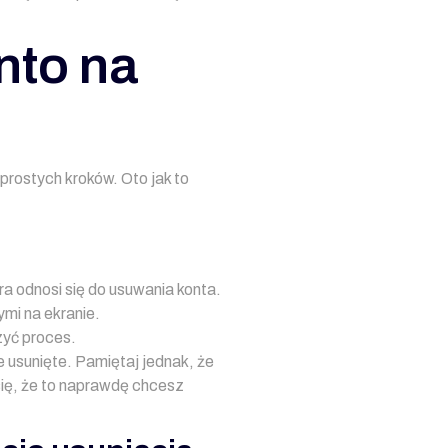
nto na
 prostych kroków. Oto jak to
ra odnosi się do usuwania konta.
ymi na ekranie.
zyć proces.
 usunięte. Pamiętaj jednak, że
się, że to naprawdę chcesz