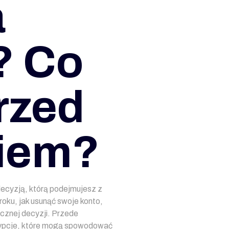
a
? Co
rzed
iem?
decyzją, którą podejmujesz z
oku, jak usunąć swoje konto,
ecznej decyzji. Przede
krypcje, które mogą spowodować