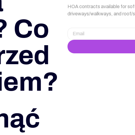
a
HOA contracts available for so
driveways/walkways, and roof/sh
? Co
rzed
iem?
nąć