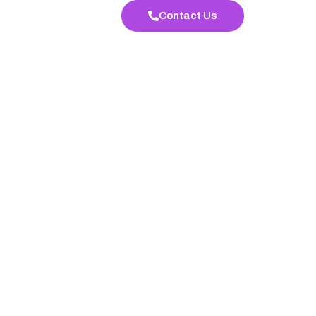
Contact Us