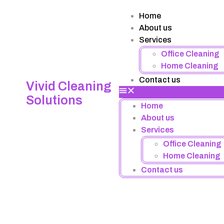
Home
About us
Services
Office Cleaning
Home Cleaning
Contact us
Vivid Cleaning
Solutions
Home
About us
Services
Office Cleaning
Home Cleaning
Contact us