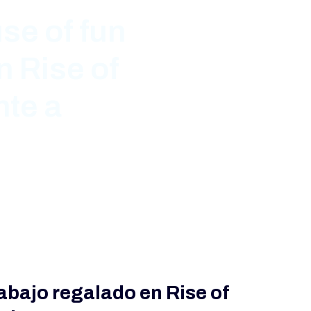
se of fun
n Rise of
te a
rabajo regalado en Rise of