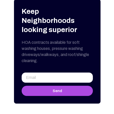
Keep
Neighborhoods
looking superior
HOA contracts available for soft
washing houses, pressure washing
driveways/walkways, and roof/shingle
cleaning.
Send