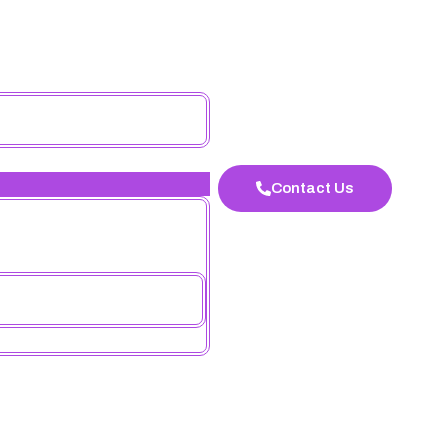
Contact Us