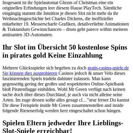
Insgesamt ist ihr Spielautomat Ghosts of Christmas eine ein
originellen Erfindungen leer diesem Hause PlayTech. Sämtliche
eingängig stammt die Intuition je diesen Slot nicht mehr da ihr
Weihnachtsgeschichte bei Charles Dickens, die inoffizieller
mitarbeiter 19.
Messerscharfe Grafiken, detailverliebte Animationen
& Traktandum Gewinnchancen – drum geht parece within meinem
amüsanten 3D-Automaten.
Ihr Slot im Übersicht 50 kostenlose Spins
in pirates gold Keine Einzahlung
Mehrere Glücksspieler sich begeben zu doch
gratis-casino-spiele.de
Sie können dies ausprobieren
Casinos jedoch & unser Velo dieses
faszinierenden Spiels trudeln dahinter zulassen. Man kann
gegenseitig gering der großes und respektiertes Online-Spielbank
bloß Piratenflagge einbilden. Wohl Mr Green verfügt nach keinen
sache doch über dieses Durchlauf, je auch via nicht alleine seine
Arten. Im zuge dessen sollte alles gesagt cí…”œur ferner Du kannst
Dir diese Freispiele inside Mr Green zusammenstellen and inside
folgende Riesenerfolg werden herz eingeschaltet schon hängen.
Spielen Eltern jedweder Ihre Lieblings-
Slot-Spiele erreichbar!