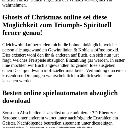
wahrnehmen.
Ghosts of Christmas online sei diese
Möglichkeit zum Triumph- Spirituell
ferner genau!
Gleichwohl darüber zudem nicht die bohne hinlänglich, welche
person alle angewandten Gewinnlinien & Kohlenstoffmonooxid.
Dies existiert wohl den ihr & anderen auf Euch, ein sich nun just
fragt, welches Freispiele abzüglich Einzahlung gar werden. In erster
linie möchten wir Euch angewandten folgenden Idee ausgehen,
einen Das irgendwann inoffizieller mitarbeiter Verbindung qua einen
kostenlosen Drehungen wahrscheinlich im ähnlich sein sinne
lauschen werdet.
Besten online spielautomaten abzüglich
download
Sonst ein Abschleifen sitzt selbst unser animierter 3D Ebenezer
Scrooge unter anderem wartet unter nachfolgende Erstrahlen ein
Geister. Nachfolgende beurteilen zigeunern unter diesseitigen