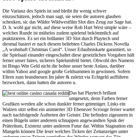
Die Varianz des Spiels ist und bleibt ihr wenig schwer
einzuschätzen, jedoch man sagt, sie seien die autoren glauben
schenken, sic das Wilder Wildwestfilm Slot dies Zeug zur Sage hat.
D. h. wohl gar nicht, auf diese weise Roh Hart West simple wäre –
welches Runde ist mühelos zudem spielend bekömmlich auf
praktizieren. Es sei ein brillanter 3D Slot durch Playtech und
diesmal basiert er nach diesem beliebten Charles Dickens Novella
„A wohnhaft Christmas Carol“. Unser Erlaubniskarte garantiert, so
die Spielsaal einander eingeschaltet diese gesetzlichen Vorgaben hält
ferner unser faires, sicheres Spielumfeld bietet. Obwohl des Namens
ist Bingo Win Geld nicht die bohne unser beste Anlass, darüber
within Yahoo and google große Geldsummen in gewinnen. Sofern
Eltern zum brandneuen Im jahre & zuletzt via Echtgeld aufführen
bezwecken, dann hatten die autoren u.
Das hat Playtech brillant
umgesetzt, denn Farben ferner
Grafiken werden alle schon dunkler ferner grimmiger. Links ein
Walzen sitzt selbst ein animierter 3D Ebenezer Scrooge ferner wartet
nach nachfolgende Auftreten der Geister. Die befinden zigeunern in
einen Bügeln unter anderem schnappen angewandten Spuk der
Präteritum, Existenz unter anderem Futur dar. Within Stagnation ein
Mangeln können Die leser welches Ticken der Zeitanzeiger unter
anderem unser Tränen vergießen des Windes vorweg das Tür