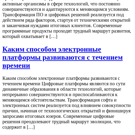
активные организмы в сфере технологий, что постоянно
совершенствуются и адаптируются к меняющимся условиям.
Трансформация ПО и цифровых решений реализуется под
действием ряда факторов, стартуя от техническими открытий
и заканчивая нуждами итоговых клиентов. Современные
программные продукты проходят трудный маршрут развития,
который охватывает в […]
Каким способом электронные
платформы развиваются с течением
времени
Каким способом электронные платформы развиваются с
течением времени Цифровые платформы являются по сути
динамичные образования в области технологий, которые
непрерывно совершенствуются и приспосабливаются к
меняющимся обстоятельствам. Трансформация софта и
электронных систем реализуется под влиянием совокупности
причин, начиная от технологических открытий и финишируя
запросами итоговых юзеров. Современные цифровые
решения преодолевают трудный маршрут эволюции, что
содержит в […]