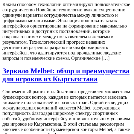
Каким способом технологии оптимизируют пользовательское
сотрудничество Новейшие технологии вулкан существенно
сдвинули варианты сотрудничества между личностью и
цифровыми механизмами. Эволюция пользовательских
интерфейсов ориентирована на формирование максимально
интуитивных и доступных постановлений, которые
сокращают помехи между пользователем и желаемым
результатом. Технологический прогресс недавних
десятилетий разрешил разработчикам формировать
интерфейсы, что адаптируются под врожденные людские
запросы и поведенческие схемы. Органические […]
Зеркало Melbet: обзор и преимущества
для игроков из Кыргызстана
Современный рынок онлайн-ставок представлен множеством
букмекерских контор, каждая из которых пытается завоевать
внимание пользователей из разных стран. Одной из ведущих
международных компаний является Melbet, заслужившая
популярность благодаря широкому спектру спортивных
событий, удобному интерфейсу и привлекательным условиям
для игроков из Кыргызстана. В этой статье мы рассмотрим
ключевые особенности букмекерской конторы Melbet, а также