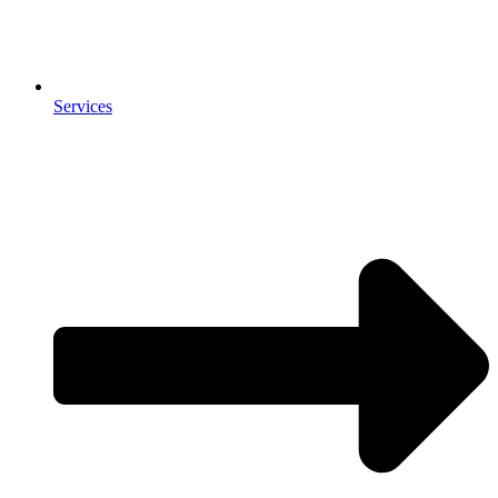
Services