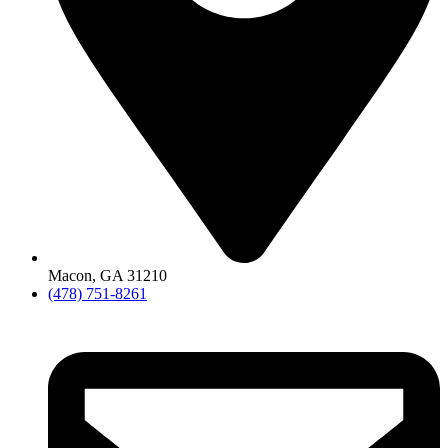
Macon, GA 31210
(478) 751-8261