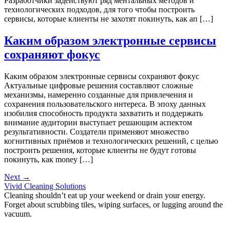
Разработчики задействуют ряд ментальных методов и
технологических подходов, для того чтобы построить
сервисы, которые клиенты не захотят покинуть, как ап […]
Каким образом электронные сервисы
сохраняют фокус
Каким образом электронные сервисы сохраняют фокус
Актуальные цифровые решения составляют сложные
механизмы, намеренно созданные для привлечения и
сохранения пользовательского интереса. В эпоху данных
изобилия способность продукта захватить и поддержать
внимание аудитории выступает решающим аспектом
результативности. Создатели применяют множество
когнитивных приёмов и технологических решений, с целью
построить решения, которые клиенты не будут готовы
покинуть, как money […]
Next
→
Vivid Cleaning Solutions
Cleaning shouldn’t eat up your weekend or drain your energy.
Forget about scrubbing tiles, wiping surfaces, or lugging around the
vacuum.