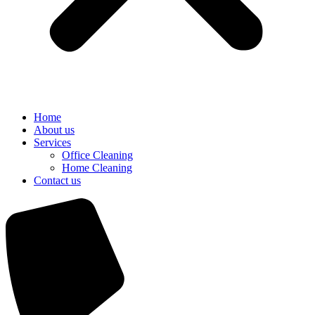
Home
About us
Services
Office Cleaning
Home Cleaning
Contact us