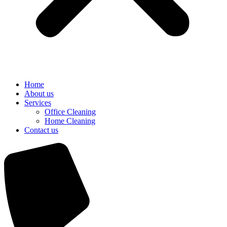
Home
About us
Services
Office Cleaning
Home Cleaning
Contact us