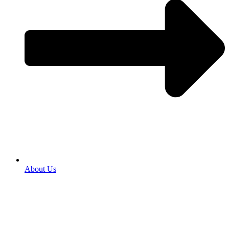
About Us