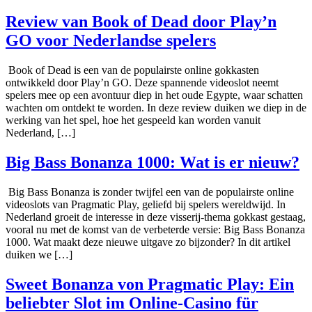
Review van Book of Dead door Play’n
GO voor Nederlandse spelers
Book of Dead is een van de populairste online gokkasten
ontwikkeld door Play’n GO. Deze spannende videoslot neemt
spelers mee op een avontuur diep in het oude Egypte, waar schatten
wachten om ontdekt te worden. In deze review duiken we diep in de
werking van het spel, hoe het gespeeld kan worden vanuit
Nederland, […]
Big Bass Bonanza 1000: Wat is er nieuw?
Big Bass Bonanza is zonder twijfel een van de populairste online
videoslots van Pragmatic Play, geliefd bij spelers wereldwijd. In
Nederland groeit de interesse in deze visserij-thema gokkast gestaag,
vooral nu met de komst van de verbeterde versie: Big Bass Bonanza
1000. Wat maakt deze nieuwe uitgave zo bijzonder? In dit artikel
duiken we […]
Sweet Bonanza von Pragmatic Play: Ein
beliebter Slot im Online-Casino für