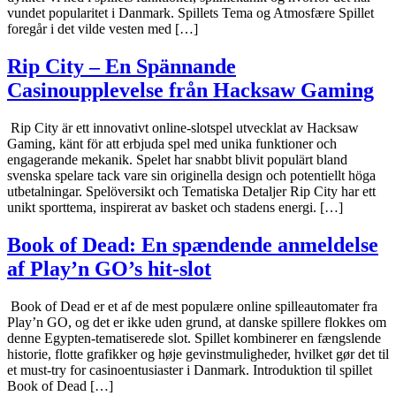
vundet popularitet i Danmark. Spillets Tema og Atmosfære Spillet
foregår i det vilde vesten med […]
Rip City – En Spännande
Casinoupplevelse från Hacksaw Gaming
Rip City är ett innovativt online-slotspel utvecklat av Hacksaw
Gaming, känt för att erbjuda spel med unika funktioner och
engagerande mekanik. Spelet har snabbt blivit populärt bland
svenska spelare tack vare sin originella design och potentiellt höga
utbetalningar. Spelöversikt och Tematiska Detaljer Rip City har ett
unikt sporttema, inspirerat av basket och stadens energi. […]
Book of Dead: En spændende anmeldelse
af Play’n GO’s hit-slot
Book of Dead er et af de mest populære online spilleautomater fra
Play’n GO, og det er ikke uden grund, at danske spillere flokkes om
denne Egypten-tematiserede slot. Spillet kombinerer en fængslende
historie, flotte grafikker og høje gevinstmuligheder, hvilket gør det til
et must-try for casinoentusiaster i Danmark. Introduktion til spillet
Book of Dead […]