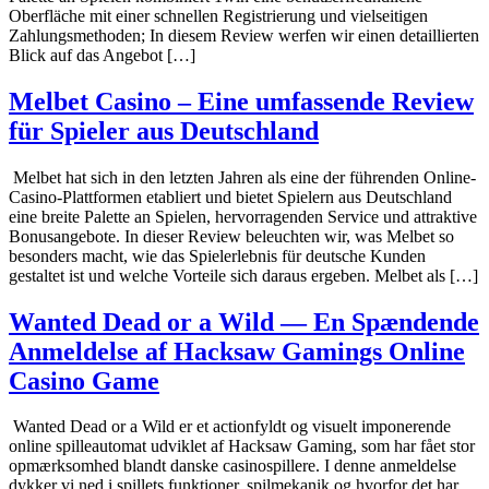
Oberfläche mit einer schnellen Registrierung und vielseitigen
Zahlungsmethoden; In diesem Review werfen wir einen detaillierten
Blick auf das Angebot […]
Melbet Casino – Eine umfassende Review
für Spieler aus Deutschland
Melbet hat sich in den letzten Jahren als eine der führenden Online-
Casino-Plattformen etabliert und bietet Spielern aus Deutschland
eine breite Palette an Spielen, hervorragenden Service und attraktive
Bonusangebote. In dieser Review beleuchten wir, was Melbet so
besonders macht, wie das Spielerlebnis für deutsche Kunden
gestaltet ist und welche Vorteile sich daraus ergeben. Melbet als […]
Wanted Dead or a Wild — En Spændende
Anmeldelse af Hacksaw Gamings Online
Casino Game
Wanted Dead or a Wild er et actionfyldt og visuelt imponerende
online spilleautomat udviklet af Hacksaw Gaming, som har fået stor
opmærksomhed blandt danske casinospillere. I denne anmeldelse
dykker vi ned i spillets funktioner, spilmekanik og hvorfor det har