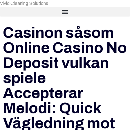
Vivid Cleaning Solutions
Casinon såsom
Online Casino No
Deposit vulkan
spiele
Accepterar
Melodi: Quick
Vägledning mot