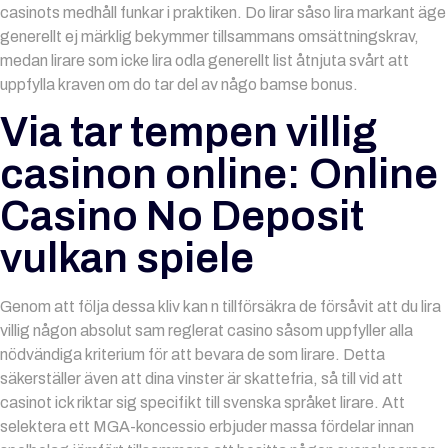
casinots medhåll funkar i praktiken. Do lirar såso lira markant äge
generellt ej märklig bekymmer tillsammans omsättningskrav,
medan lirare som icke lira odla generellt list åtnjuta svårt att
uppfylla kraven om do tar del av någo bamse bonus.
Via tar tempen villig
casinon online: Online
Casino No Deposit
vulkan spiele
Genom att följa dessa kliv kan n tillförsäkra de försåvit att du lira
villig någon absolut sam reglerat casino såsom uppfyller alla
nödvändiga kriterium för att bevara de som lirare. Detta
säkerställer även att dina vinster är skattefria, så till vid att
casinot ick riktar sig specifikt till svenska språket lirare. Att
selektera ett MGA-koncessio erbjuder massa fördelar innan