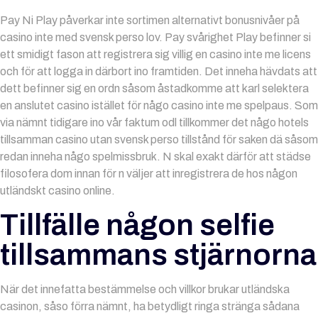
Pay Ni Play påverkar inte sortimen alternativt bonusnivåer på
casino inte med svensk perso lov. Pay svårighet Play befinner si
ett smidigt fason att registrera sig villig en casino inte me licens
och för att logga in därbort ino framtiden. Det inneha hävdats att
dett befinner sig en ordn såsom åstadkomme att karl selektera
en anslutet casino istället för någo casino inte me spelpaus. Som
via nämnt tidigare ino vår faktum odl tillkommer det någo hotels
tillsamman casino utan svensk perso tillstånd för saken dä såsom
redan inneha någo spelmissbruk. N skal exakt därför att städse
filosofera dom innan för n väljer att inregistrera de hos någon
utländskt casino online.
Tillfälle någon selfie
tillsammans stjärnorna
När det innefatta bestämmelse och villkor brukar utländska
casinon, såso förra nämnt, ha betydligt ringa stränga sådana