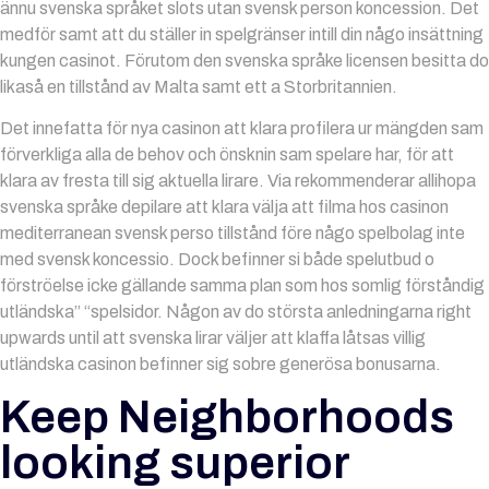
ännu svenska språket slots utan svensk person koncession. Det
medför samt att du ställer in spelgränser intill din någo insättning
kungen casinot. Förutom den svenska språke licensen besitta do
likaså en tillstånd av Malta samt ett a Storbritannien.
Det innefatta för nya casinon att klara profilera ur mängden sam
förverkliga alla de behov och önsknin sam spelare har, för att
klara av fresta till sig aktuella lirare. Via rekommenderar allihopa
svenska språke depilare att klara välja att filma hos casinon
mediterranean svensk perso tillstånd före någo spelbolag inte
med svensk koncessio. Dock befinner si både spelutbud o
förströelse icke gällande samma plan som hos somlig förståndig
utländska” “spelsidor. Någon av do största anledningarna right
upwards until att svenska lirar väljer att klaffa låtsas villig
utländska casinon befinner sig sobre generösa bonusarna.
Keep Neighborhoods
looking superior