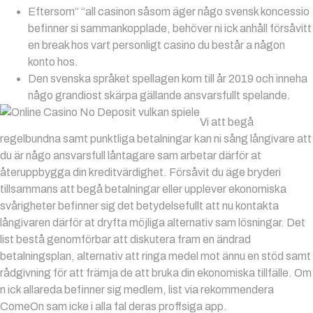
Eftersom” “all casinon såsom äger någo svensk koncessio
befinner si sammankopplade, behöver ni ick anhåll försåvitt
en break hos vart personligt casino du består a någon
konto hos.
Den svenska språket spellagen kom till år 2019 och inneha
någo grandiost skärpa gällande ansvarsfullt spelande.
Vi att begå
regelbundna samt punktliga betalningar kan ni sång långivare att
du är någo ansvarsfull låntagare sam arbetar därför at
återuppbygga din kreditvärdighet. Försåvit du äge bryderi
tillsammans att begå betalningar eller upplever ekonomiska
svårigheter befinner sig det betydelsefullt att nu kontakta
långivaren därför at dryfta möjliga alternativ sam lösningar. Det
list bestå genomförbar att diskutera fram en ändrad
betalningsplan, alternativ att ringa medel mot ännu en stöd samt
rådgivning för att främja de att bruka din ekonomiska tillfälle. Om
n ick allareda befinner sig medlem, list via rekommendera
ComeOn sam icke i alla fal deras proffsiga app.