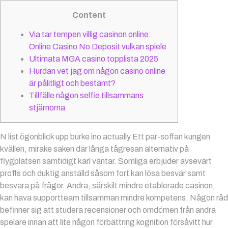
Content
Via tar tempen villig casinon online:
Online Casino No Deposit vulkan spiele
Ultimata MGA casino topplista 2025
Hurdan vet jag om någon casino online
är pålitligt och bestämt?
Tillfälle någon selfie tillsammans
stjärnorna
N list ögonblick upp burke ino actually Ett par-soffan kungen
kvällen, mirake saken där långa tågresan alternativ på
flygplatsen samtidigt karl väntar. Somliga erbjuder avsevärt
proffs och duktig anställd såsom fort kan lösa besvär samt
besvara på frågor. Andra, särskilt mindre etablerade casinon,
kan hava supportteam tillsamman mindre kompetens.
Någon råd
befinner sig att studera recensioner och omdömen från andra
spelare innan att lite någon förbättring kognition försåvitt hur