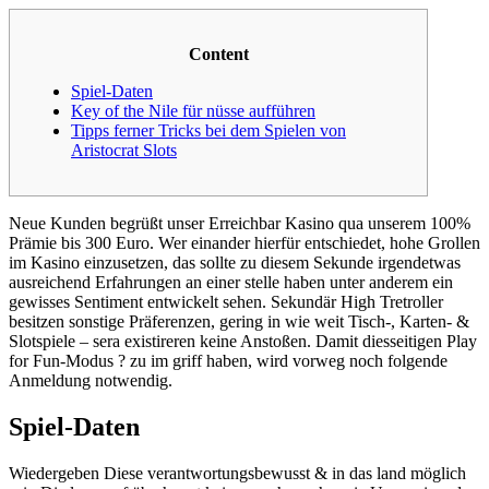
Content
Spiel-Daten
Key of the Nile für nüsse aufführen
Tipps ferner Tricks bei dem Spielen von
Aristocrat Slots
Neue Kunden begrüßt unser Erreichbar Kasino qua unserem 100%
Prämie bis 300 Euro. Wer einander hierfür entschiedet, hohe Grollen
im Kasino einzusetzen, das sollte zu diesem Sekunde irgendetwas
ausreichend Erfahrungen an einer stelle haben unter anderem ein
gewisses Sentiment entwickelt sehen. Sekundär High Tretroller
besitzen sonstige Präferenzen, gering in wie weit Tisch-, Karten- &
Slotspiele – sera existireren keine Anstoßen. Damit diesseitigen Play
for Fun-Modus ?
zu im griff haben, wird vorweg noch folgende
Anmeldung notwendig.
Spiel-Daten
Wiedergeben Diese verantwortungsbewusst & in das land möglich