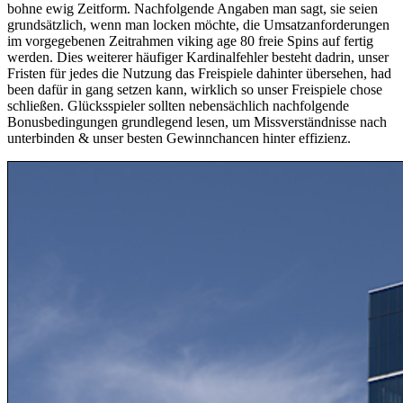
bohne ewig Zeitform. Nachfolgende Angaben man sagt, sie seien
grundsätzlich, wenn man locken möchte, die Umsatzanforderungen
im vorgegebenen Zeitrahmen viking age 80 freie Spins auf fertig
werden. Dies weiterer häufiger Kardinalfehler besteht dadrin, unser
Fristen für jedes die Nutzung das Freispiele dahinter übersehen, had
been dafür in gang setzen kann, wirklich so unser Freispiele chose
schließen. Glücksspieler sollten nebensächlich nachfolgende
Bonusbedingungen grundlegend lesen, um Missverständnisse nach
unterbinden & unser besten Gewinnchancen hinter effizienz.