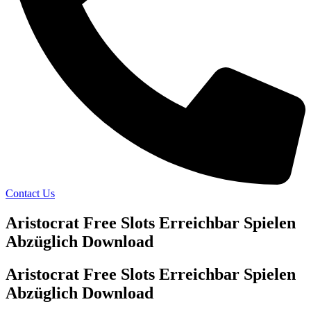
Contact Us
Aristocrat Free Slots Erreichbar Spielen
Abzüglich Download
Aristocrat Free Slots Erreichbar Spielen
Abzüglich Download