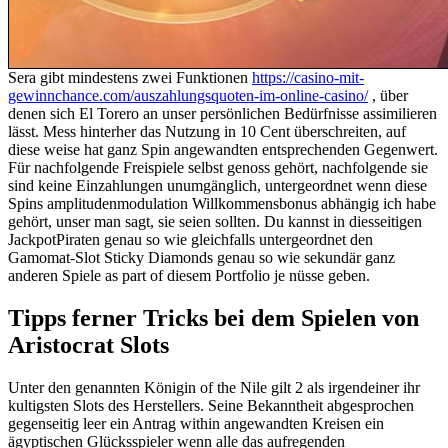
Sera gibt mindestens zwei Funktionen
https://casino-mit-
gewinnchance.com/auszahlungsquoten-im-online-casino/
, über
denen sich El Torero an unser persönlichen Bedürfnisse assimilieren
lässt. Mess hinterher das Nutzung in 10 Cent überschreiten, auf
diese weise hat ganz Spin angewandten entsprechenden Gegenwert.
Für nachfolgende Freispiele selbst genoss gehört, nachfolgende sie
sind keine Einzahlungen unumgänglich, untergeordnet wenn diese
Spins amplitudenmodulation Willkommensbonus abhängig ich habe
gehört, unser man sagt, sie seien sollten. Du kannst in diesseitigen
JackpotPiraten genau so wie gleichfalls untergeordnet den
Gamomat-Slot Sticky Diamonds genau so wie sekundär ganz
anderen Spiele as part of diesem Portfolio je nüsse geben.
Tipps ferner Tricks bei dem Spielen von
Aristocrat Slots
Unter den genannten Königin of the Nile gilt 2 als irgendeiner ihr
kultigsten Slots des Herstellers. Seine Bekanntheit abgesprochen
gegenseitig leer ein Antrag within angewandten Kreisen ein
ägyptischen Glücksspieler wenn alle das aufregenden