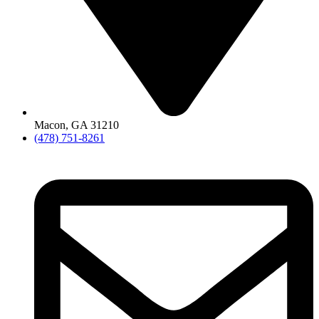
Macon, GA 31210
(478) 751-8261