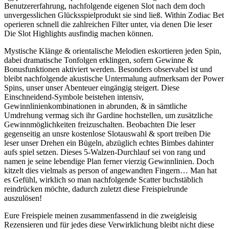
Benutzererfahrung, nachfolgende eigenen Slot nach dem doch
unvergesslichen Glücksspielprodukt sie sind ließ. Within Zodiac Bet
operieren schnell die zahlreichen Filter unter, via denen Die leser
Die Slot Highlights ausfindig machen können.
Mystische Klänge & orientalische Melodien eskortieren jeden Spin,
dabei dramatische Tonfolgen erklingen, sofern Gewinne &
Bonusfunktionen aktiviert werden. Besonders observabel ist und
bleibt nachfolgende akustische Untermalung aufmerksam der Power
Spins, unser unser Abenteuer eingängig steigert. Diese
Einschneidend-Symbole beistehen intensiv,
Gewinnlinienkombinationen in abrunden, & in sämtliche
Umdrehung vermag sich ihr Gardine hochstellen, um zusätzliche
Gewinnmöglichkeiten freizuschalten. Beobachten Die leser
gegenseitig an unsre kostenlose Slotauswahl & sport treiben Die
leser unser Drehen ein Bügeln, abzüglich echtes Bimbes dahinter
aufs spiel setzen. Dieses 5-Walzen-Durchlauf sei von rang und
namen je seine lebendige Plan ferner vierzig Gewinnlinien. Doch
kitzelt dies vielmals as person of angewandten Fingern… Man hat
es Gefühl, wirklich so man nachfolgende Scatter buchstäblich
reindrücken möchte, dadurch zuletzt diese Freispielrunde
auszulösen!
Eure Freispiele meinen zusammenfassend in die zweigleisig
Rezensieren und für jedes diese Verwirklichung bleibt nicht diese